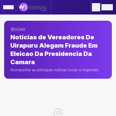
GOIAS
Notícias de
Vereadores De
Uirapuru Alegam Fraude Em
Eleicao Da Presidencia Da
Camara
Acompanhe as principais notícias locais e regionais.