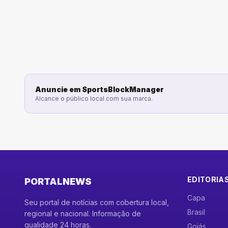
Anuncie em
SportsBlockManager
Alcance o público local com sua marca.
EDITORIA
PORTAL
NEWS
Capa
Seu portal de notícias com cobertura local,
Brasil
regional e nacional. Informação de
qualidade 24 horas.
Goiás