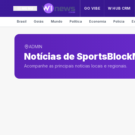
GO VIBE
W HUB CRM
MENU
Brasil
Goiás
Mundo
Política
Economia
Polícia
E
ADMIN
Notícias de
SportsBloc
Acompanhe as principais notícias locais e regionais.