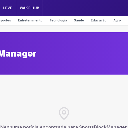
LEVE
WAKE HUB
sportes
Entretenimento
Tecnologia
Saúde
Educação
Agro
kManager
Nenhuma notícia encontrada para
SportsBlockManager
.