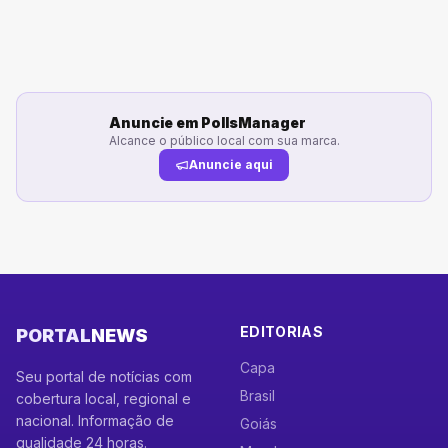
Anuncie em
PollsManager
Alcance o público local com sua marca.
Anuncie aqui
EDITORIAS
PORTAL
NEWS
Capa
Seu portal de notícias com
Brasil
cobertura local, regional e
nacional. Informação de
Goiás
qualidade 24 horas.