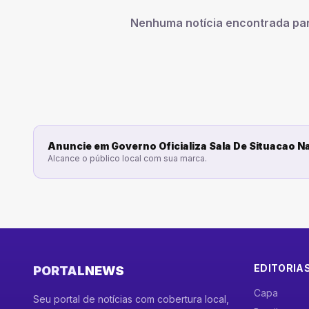
Nenhuma notícia encontrada pa
Anuncie em
Governo Oficializa Sala De Situacao N
Alcance o público local com sua marca.
EDITORIA
PORTAL
NEWS
Capa
Seu portal de notícias com cobertura local,