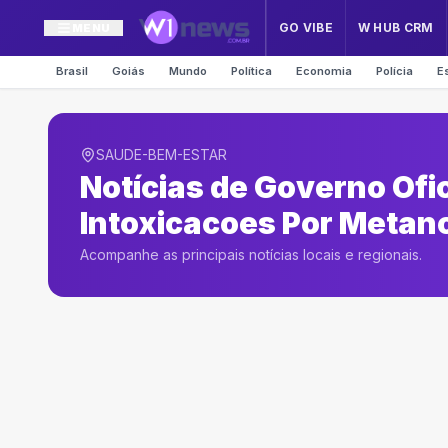
GO VIBE
W HUB CRM
MENU
Brasil
Goiás
Mundo
Política
Economia
Polícia
E
SAUDE-BEM-ESTAR
Notícias de
Governo Ofic
Intoxicacoes Por Metano
Acompanhe as principais notícias locais e regionais.