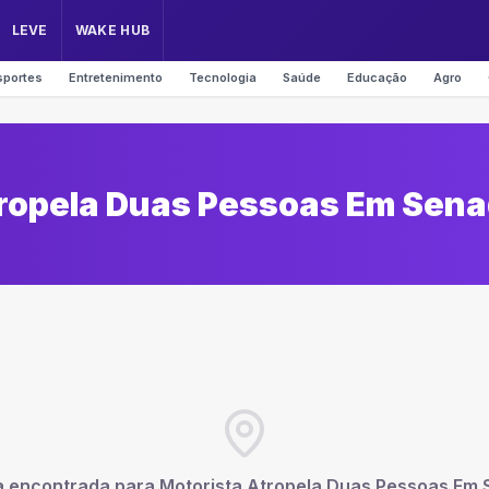
LEVE
WAKE HUB
sportes
Entretenimento
Tecnologia
Saúde
Educação
Agro
tropela Duas Pessoas Em Sen
a encontrada para
Motorista Atropela Duas Pessoas Em