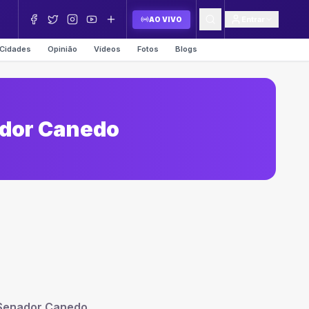
Entrar
AO VIVO
Cidades
Opinião
Vídeos
Fotos
Blogs
ador Canedo
 Senador Canedo
.