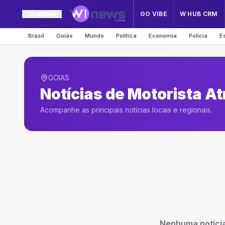
GO VIBE
W HUB CRM
MENU
Brasil
Goiás
Mundo
Política
Economia
Polícia
E
GOIAS
Notícias de
Motorista A
Acompanhe as principais notícias locais e regionais.
Nenhuma notíci