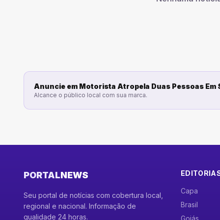
Anuncie em
Motorista Atropela Duas Pessoas Em
Alcance o público local com sua marca.
EDITORIA
PORTAL
NEWS
Capa
Seu portal de notícias com cobertura local,
Brasil
regional e nacional. Informação de
qualidade 24 horas.
Goiás