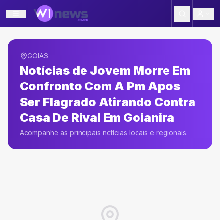
GOIAS
Notícias de
Jovem Morre Em
Confronto Com A Pm Apos
Ser Flagrado Atirando Contra
Casa De Rival Em Goianira
Acompanhe as principais notícias locais e regionais.