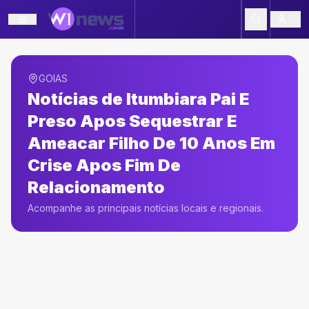
GOIAS
Notícias de
Itumbiara Pai E
Preso Apos Sequestrar E
Ameacar Filho De 10 Anos Em
Crise Apos Fim De
Relacionamento
Acompanhe as principais notícias locais e regionais.