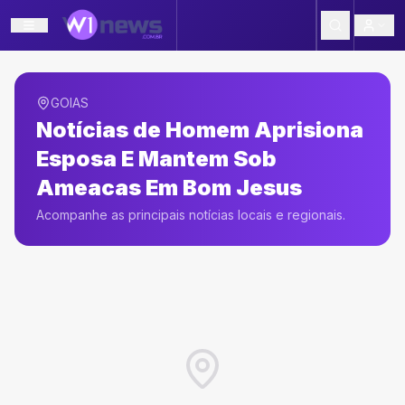
GOIAS
Notícias de
Homem Aprisiona
Esposa E Mantem Sob
Ameacas Em Bom Jesus
Acompanhe as principais notícias locais e regionais.