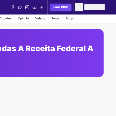
Entrar
AO VIVO
Cidades
Opinião
Vídeos
Fotos
Blogs
adas A Receita Federal A