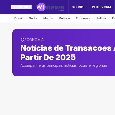
GO VIBE
W HUB CRM
MENU
Brasil
Goiás
Mundo
Política
Economia
Polícia
E
ECONOMIA
Notícias de
Transacoes A
Partir De 2025
Acompanhe as principais notícias locais e regionais.