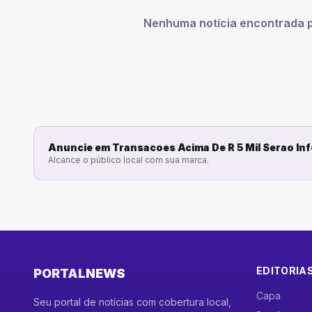
Nenhuma notícia encontrada 
Anuncie em
Transacoes Acima De R 5 Mil Serao Inf
Alcance o público local com sua marca.
EDITORIA
PORTAL
NEWS
Capa
Seu portal de notícias com cobertura local,