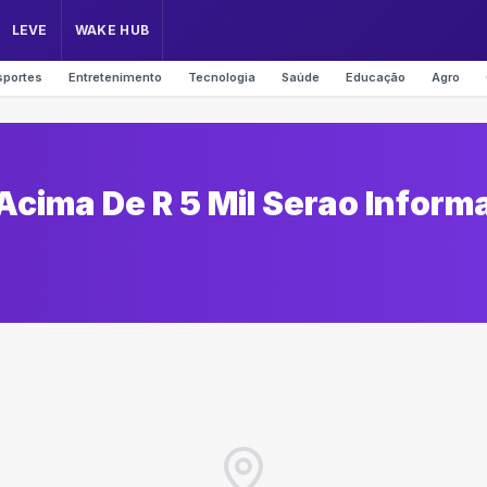
LEVE
WAKE HUB
sportes
Entretenimento
Tecnologia
Saúde
Educação
Agro
cima De R 5 Mil Serao Inform