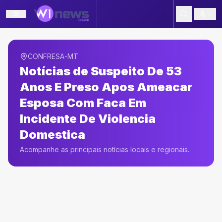
CONFRESA-MT
Notícias de
Suspeito De 53
Anos E Preso Apos Ameacar
Esposa Com Faca Em
Incidente De Violencia
Domestica
Acompanhe as principais notícias locais e regionais.