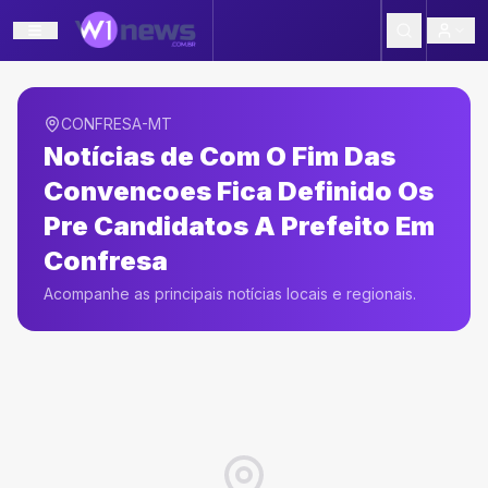
CONFRESA-MT
Notícias de
Com O Fim Das
Convencoes Fica Definido Os
Pre Candidatos A Prefeito Em
Confresa
Acompanhe as principais notícias locais e regionais.