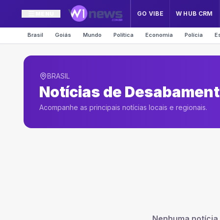
GO VIBE
W HUB CRM
MENU
Brasil
Goiás
Mundo
Política
Economia
Polícia
E
BRASIL
Notícias de
Desabamento 
Acompanhe as principais notícias locais e regionais.
Nenhuma notícia