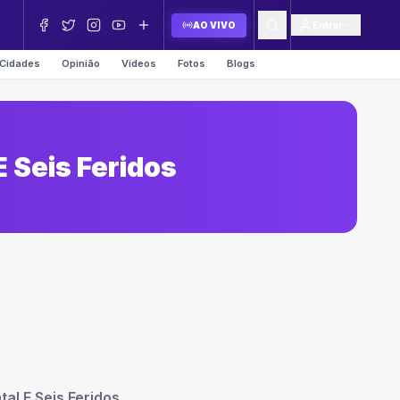
Entrar
AO VIVO
Cidades
Opinião
Vídeos
Fotos
Blogs
 Seis Feridos
al E Seis Feridos
.