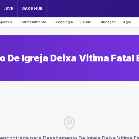
LEVE
WAKE HUB
sportes
Entretenimento
Tecnologia
Saúde
Educação
Agro
De Igreja Deixa Vitima Fatal E
 encontrada para
Desabamento De Igreja Deixa Vitima Fat