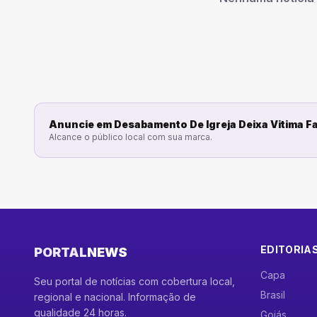
Anuncie em
Desabamento De Igreja Deixa Vitima Fa
Alcance o público local com sua marca.
EDITORIA
PORTAL
NEWS
Capa
Seu portal de notícias com cobertura local,
Brasil
regional e nacional. Informação de
qualidade 24 horas.
Goiás