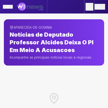
APARECIDA-DE-GOIANIA
Notícias de
Deputado
Professor Alcides Deixa O Pl
Em Meio A Acusacoes
Acompanhe as principais notícias locais e regionais.